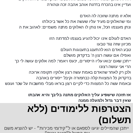
ועדיין אינו בהכרח בדרגת אוהב אהבה זכה וטהורה
אלא זו מתנה שזוכה לה האדם
ומי שהאלוקים מעיד עליו שעשה את כל אשר ביכולתו
ונתן מעצמו הכל, אז נותן לו האלוקים מתנה משמיים: לאהוב את ה
האדם לעולם אינו יכול להגיע בעצמו למדרגה הזו
מכיוון שזה נגד טבעו
טבע האדם הוא להתענג בתענוגות העולם
ואפילו אם עושה רצון ה' בדקדוק מושלם
ייתכן שאם יבואו עליו הייסורים, יכעס ויאמר: למה אלוקים עושה לי כך
הרי אני עושה רצונו
ולכן רק לאחר שהאדם באמת עשה רצון אלוקיו תקופה ארוכה
בדקדוק כל המצוות קלה כבחמורה וקיבל ייסורים באהבה
ובאמת עשה כל המצוות כדי לקיים רצון בוראו מבלי מחשבות על שכר ועונש
אז תזכה שישפיע עליך האלוקים מתנה בליבך והיא אהבתו
שאין דבר גדול ולמעלה ממנה
הצטרפות ללימודים (ללא
תשלום)
ייתכן שהמיילים יגיעו לספאם או ל״קידומי מכירות״ - יש להוציא משם