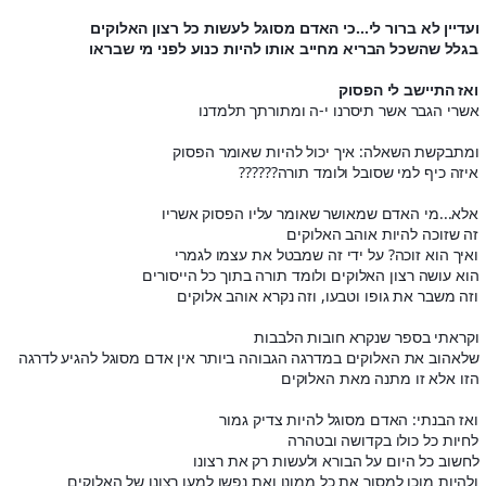
ועדיין לא ברור לי...כי האדם מסוגל לעשות כל רצון האלוקים
בגלל שהשכל הבריא מחייב אותו להיות כנוע לפני מי שבראו
ואז התיישב לי הפסוק
אשרי הגבר אשר תיסרנו י-ה ומתורתך תלמדנו
ומתבקשת השאלה: איך יכול להיות שאומר הפסוק
איזה כיף למי שסובל ולומד תורה??????
אלא...מי האדם שמאושר שאומר עליו הפסוק אשריו
זה שזוכה להיות אוהב האלוקים
ואיך הוא זוכה? על ידי זה שמבטל את עצמו לגמרי
הוא עושה רצון האלוקים ולומד תורה בתוך כל הייסורים
וזה משבר את גופו וטבעו, וזה נקרא אוהב אלוקים
וקראתי בספר שנקרא חובות הלבבות
שלאהוב את האלוקים במדרגה הגבוהה ביותר אין אדם מסוגל להגיע לדרגה
הזו אלא זו מתנה מאת האלוקים
ואז הבנתי: האדם מסוגל להיות צדיק גמור
לחיות כל כולו בקדושה ובטהרה
לחשוב כל היום על הבורא ולעשות רק את רצונו
ולהיות מוכן למסור את כל ממונו ואת נפשו למען רצונו של האלוקים