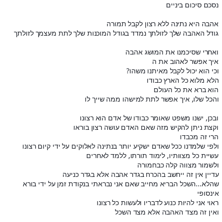
נסכם סיכום ביניים
אהבה היא נתינה ללא רצון לקבל תמורה
גודל האהבה שלך לזולתך נמדד בגודל המוכנות שלך לתת מעצמך לזולתך
ואחרי שסיכמנו את המושג אהבה
איך אפשר לאהוב את ה
וכי הוא יכול לקבל מאיתנו משהו?
הלא מלוא כל הארץ כבודו
הוא ברא את כל העולם
והכל שלו, איך אפשר לתת למישהו ממה שייך לו
ובכן, ישנו משפט שאומר כבודו של אדם הוא רצונו
וקצת ניתן להקיש מזה שאם האדם עושה רצון בוראו
הרי זה מכבדו
ולפי שלמדנו ככל שאדם ישקיע יותר בנתינה לאלוקים על ידי קיום רצונו
עשיית כל מצוותיו, לימוד תורתו, ללמד לאחרים
ולשמור מצווה קלה כבחמורה
עדיין אין זה ייחשב בהכרח בגדר אהבה אלא בגדר כניעה
שהלא...השכל הבריא מחייב שאם אני נבראתי בנקודת זמן על ידי בורא
אינסופי
ראוי אני להיות כנוע לדבריו ולעשות כל רצונו
ואין זה מצד האהבה אלא מצד השכל