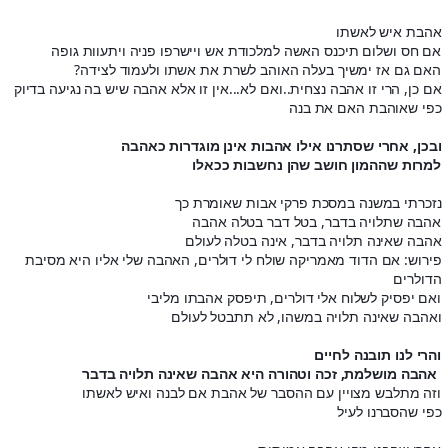
אהבת איש לאשתו
אם חס ושלום תיכנס האשה למלכודת אש ויישרפו פניה ויתעוות גופה
האם גם אז ימשיך בעלה האוהב לשרת את אשתו ולעמוד לצידה?
אם כן, הרי זו אהבה נצחית..ואם לא...אין זו אלא אהבה שיש בה נגיעה בדיוק
כפי שאוהבת האם את בנה
ובכן, אחרי שסתרנו אילו אהבות אינן מוגדרות כאהבה
למרות שההמון חושב שהן נחשבות ככאלו
נזכרתי במשנה במסכת פרקי אבות שאומרת כך
אהבה שתלויה בדבר, בטל דבר בטלה אהבה
אהבה שאינה תלויה בדבר, אינה בטלה לעולם
פירוש: אם הדוד מאמריקה שולח לי דולרים, האהבה שלי אליו היא מסיבת
הדולרים
ואם יפסיק לשלוח אלי דולרים, תיפסק אהבתו מליבי
ואהבה שאינה תלויה במשהו, לא תתבטל לעולם
והרי לנו תובנה לחיים
אהבה מושלמת, זכה וטהורה היא אהבה שאינה תלויה בדבר
וזה מתלבש מצויין עם ההסבר של אהבת אם לבנה ואיש לאשתו
כפי שהסברנו לעיל