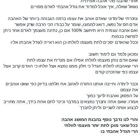
אחרי שהבנו מהי אהבה אמיתית
נשאל שאלה, איך אוכל למדוד את גודל אהבתי לאדם מסויים
ונזכרתי שלימדוני שאדם אוהב את עצמו ברמה הגבוהה ביותר של האהבה
אדם חס על נפשו, דואג לממונו, שומר על כבודו הכי הרבה שרק אפשר
ואם אהבה עצמית היא תיחשב 100% אם כן, נתינה מעצמך לאדם אחר ניתן
לפרשה בכמות
וככל שהאדם יסכים לתת מעצמו לזולתו כן הוא ראייה לגודל אהבתו אליו
ומכאן נלמד גם לימוד חשוב
שאם אדם נותן מעצמו לזולתו אפילו אם מכריח את עצמו לתת
הרי שאהבתו לזולתו תגדל כי חלק ממנו נמצא אצל זולתו כי האדם קרוב אצל
עצמו כפי שהזכרנו קודם
וכבר לימדה וחייבה אותנו התורה לאהוב את זולתנו בדיוק כפי שאנו אוהבים
את עצמנו
על הפסוק ואהבת לרעך כמוך
אמרו: שאם אתה וחברך נמצאים במדבר וכיכר לחם אחת בידך, אתה מחוייב
לבצוע אותה לשניים וליתן לחברך
והרי לנו נדבך נוסף בהבנת המושג אהבה
ככל שאני מוכן לתת יותר מעצמי לזולתי
הרי תגדל אהבתי בו