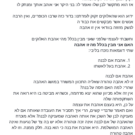
אז הוא מתקשר לבן שלו ואומר לו: בני היקר אני אוהב אותך ומנתק לו
ידוע הוא שהאלוקים זקוק לעזרתנו: בדור כזה שרבו הכופרים, ואין הרבה
אנשים אשר מבקשים את כבוד ה
לנשק מזוזה בוודאי אין זו אהבה
וחשבתי לעצמי שלפני שאני מבין בכלל מהי אהבת האלוקים
האם אני מבין בכלל מה זו אהבה
שתי דוגמאות נזכרו בליבי:
אהבת אם לבנה
אהבת בעל לאשתו
אהבת אם לבנה
זו לא אהבה טהורה שאליה התכוון המשורר במושג האהבה
שהרי: למה האם חסה על בנה?
אין זה אלא מכיוון שהוא יצא מרחמה, וכשהיא מביטה בו היא רואה את
השתקפותה שלה
על כן, היא בעצם אוהבת את עצמה
ואם תאמר שדבריי קשים, הרי איך תסביר את העובדה שאותה אם לא
מעניקה לבן של השכן את אותה האהבה שמעניקה לבנה? אלא מוכרח
שהאהבה של אם לבנה אינה זכה וטהורה אלא יש בה צד של נגיעות ואינה
האהבה המושלמת. היא אוהבת את בנה כי הוא בנה. חלק ממנה. וזו לא
אהבה טהורה